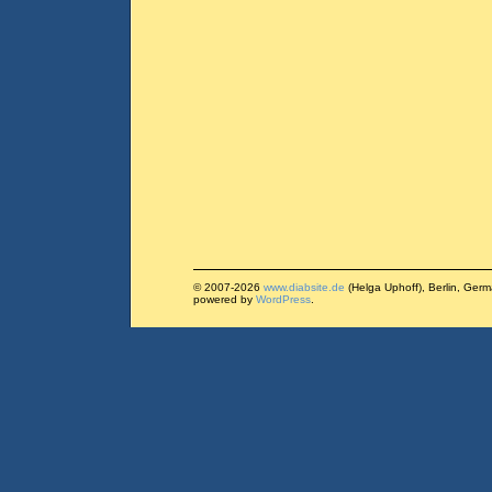
© 2007-2026
www.diabsite.de
(Helga Uphoff), Berlin, Ger
powered by
WordPress
.