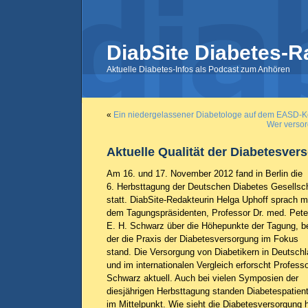
DiabSite Diabetes-R
Aktuelle Diabetes-Infos als Podcast zum Anhören
«
Ein niedergelassener Diabetologe auf dem EASD-
Wer versor
Aktuelle Qualität der Diabetesver
Am 16. und 17. November 2012 fand in Berlin die
6. Herbsttagung der Deutschen Diabetes Gesellsc
statt. DiabSite-Redakteurin Helga Uphoff sprach m
dem Tagungspräsidenten, Professor Dr. med. Pete
E. H. Schwarz über die Höhepunkte der Tagung, b
der die Praxis der Diabetesversorgung im Fokus
stand. Die Versorgung von Diabetikern in Deutsch
und im internationalen Vergleich erforscht Profess
Schwarz aktuell. Auch bei vielen Symposien der
diesjährigen Herbsttagung standen Diabetespatien
im Mittelpunkt. Wie sieht die Diabetesversorgung 