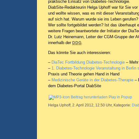
praktische Einsatz von Diabetes-Technologie.
DiabSite-Redakteurin Helga Uphoff war für Sie vor
und wollte wissen, was es mit dieser Veranstaltun
auf sich hat. Warum wurde sie ins Leben gerufen?
Wer sollte fortgebildet werden? Ist das überhaupt 
weitere Fragen beantwortete der Initiator der DiaT
Dr. Lutz Heinemann, Leiter der CGM-Gruppe der A
innerhalb der
.
DDG
Das könnte Sie auch interessieren:
–
DiaTec Fortbildung Diabetes-Technologie
– Mehr 
–
1. Diabetes-Technologie Veranstaltung in Berlin
Praxis und Theorie gehen Hand in Hand
–
Medizinische Geräte in der Diabetes-Therapie
– E
dem Diabetes-Portal DiabSite
Beitrag herunterladen
Play in Popup
Helga Uphoff, 2. April 2012, 12.50 Uhr, Kategorie:
Dia