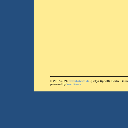
© 2007-2026
www.diabsite.de
(Helga Uphoff), Berlin, Ger
powered by
WordPress
.