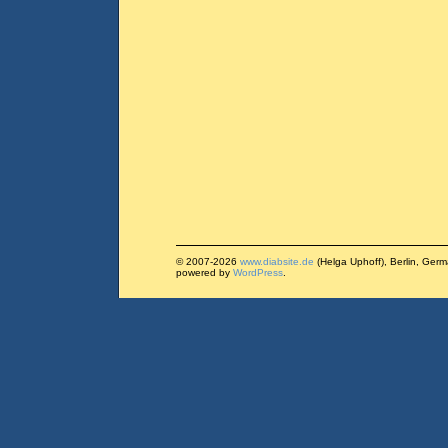
© 2007-2026
www.diabsite.de
(Helga Uphoff), Berlin, Ger
powered by
WordPress
.