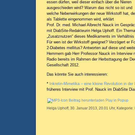
essen dürfen, weil dieser einfach über die Nieren
ausgeschieden wird? Warum das nicht so ist und
welche Nebenwirkungen der neue Wirkstoff hat, de
als Tablette eingenommen wird, erklärt
Prof. Dr. med. Michael Albrecht Nauck im Gesprä
mit DiabSite-Redakteurin Helga Uphoff. Ein Thema
„Zusatznutzen“ dieses Medikaments im Verhältnis
Für wen ist der Wirkstoff geeignet? Verzögert er 
2-Diabetes mellitus? Antworten auf diese und wei
Hemmern gab Herr Professor Nauck im Interview m
Radio bereits im Rahmen der Herbsttagung der De
Gesellschaft 2012.
Das könnte Sie auch interessieren:
*
Inkretin-Mimetika – eine kleine Revolution in der
früheres Interview mit Prof. Nauck im DiabSite Di
Beitrag herunterladen
Play in Popup
Helga Uphoff, 30. Januar 2013, 20.01 Uhr, Kategorie: