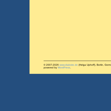
© 2007-2026
www.diabsite.de
(Helga Uphoff), Berlin, Ger
powered by
WordPress
.