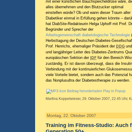
mit einer künstlichen Bauchspeicheldrüse wäre, di
alles übernehmen und den Blutzucker optimal
einstellen würde? Ob und wann dieser Traum aller
Diabetiker einmal in Erfüllung gehen könnte – darü
hat DiabSite-Redakteurin Helga Uphoff mit Prof. D
Begründer und Sprecher der
Arbeitsgemeinschaft diabetologische Technologie
(
Herbsttagung der Deutschen Diabetes-Gesellschaft
Prof. Henrichs, ehemaliger Präsident der
und
DDG
und langjähriger Leiter des Diabetes-Zentrums Qua
europäischen Sektion der
für den Bereich Wis
IDF
zuständig. Er ist davon überzeugt, dass die Insul
Verbindung mit der kontinuierlichen Glukosemessu
viele Vorteile bietet, sondern auch das Potenzial h
das Nonplusultra der Diabetestherapie zu werden.
Beitrag herunterladen
Play in Popup
Martina Koppelwieser, 29. Oktober 2007, 22.45 Uhr, K
Montag, 22. Oktober 2007
Training im Fitness-Studio: Auch f
Generation 50+