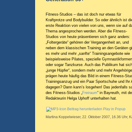
Fitness-Studios – das ist doch nur etwas für
Kraftprotze und Bodybuilder. So oder ähnlich ist di
erste Reaktion von vielen von uns, wenn sie auf d
Thema angesprochen werden. Aber die Fitness-
Studios von heute präsentieren sich ganz anders:
„Foltergeräte“ gehören der Vergangenheit an, und
neben dem klassischen Training an den Geräten gi
es mehr und mehr „sanfte“ Trainingsangebote wie
beispielsweise Pilates, spezielle Gymnastikforme
oder sogar Tanzkurse. Auch das Publikum hat sich
„junge Hüpfer“, sondern mehr und mehr Angehörig
prägen heute häufig das Bild in einem Fitness-Stu
Trainingsanzug und ein Paar Sportschuhe und Ihr A
dagegen? Dann kann’s losgehen! Das jedenfalls s
des Fitness-Studios „
Freiraum
“ in Bayreuth, mit d
Redakteurin Helga Uphoff unterhalten hat.
Beitrag herunterladen
Play in Popup
Martina Koppelwieser, 22. Oktober 2007, 16.36 Uhr, K