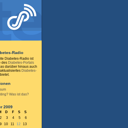
abetes-Radio
te Diabetes-Radio ist
e des
Diabetes-Portals
das darüber hinaus auch
 aktualisiertes
Diabetes-
ietet.
tionen
ssum
ting? Was ist das?
r 2009
M
D
F
S
S
2
3
4
5
6
9
10
11
12
13