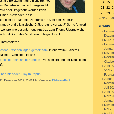
s alle Beratung häufig nicht fruchtet
14
15
1
it Diabetes und/oder Übergewicht
21
22
2
ird oder umgesetzt werden kann.
28
29
3
Dr. med. Alexander Risse,
« Nov.
Ja
d Leiter des Diabeteszentrums am Klinikum Dortmund, in
rage „Hat die klassische Diätberatung versagt?“ Seine Antwort
Archiv
nd weitere interessante neue Ansätze zum Thema Übergewicht
Februa
räch mit DiabSite-Redakteurin Helga Uphoff.
Dezem
März 2
 interessieren:
Februa
Januar
positas-Experten tagen gemeinsam
, Interview im Diabetes-
Dezem
 Dr. med. Christoph Rosak
Novem
abetes gemeinsam behandeln
, Pressemitteilung der Deutschen
Oktobe
ft
Juni 2
April 2
g herunterladen
Play in Popup
Februa
Januar
 12. Dezember 2009, 20.01 Uhr, Kategorie:
Diabetes-Radio
Novem
Juli 20
Juni 2
März 2
Januar
Novem
Mai 20
April 2