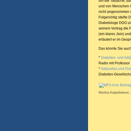
um die Tatsache, das
und von Menschen m
nicht angenommen w
Folgerichtig stellte 
Diabetologe DDG un
seinem Vortrag die F
(ein klares Jein) u
erläutert er im Gesp
Das könnte Sie auch
*
Diabetes- und Adi
Radio mit Professor
*
Adipositas und Di
Diabetes-Gesellscha
Beitra
Martina Koppelwieser,