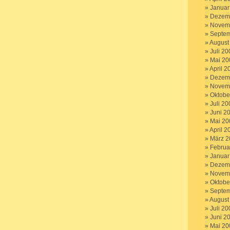
Januar
Dezem
Novem
Septem
August
Juli 20
Mai 20
April 2
Dezem
Novem
Oktobe
Juli 20
Juni 2
Mai 20
April 2
März 2
Februa
Januar
Dezem
Novem
Oktobe
Septem
August
Juli 20
Juni 2
Mai 20