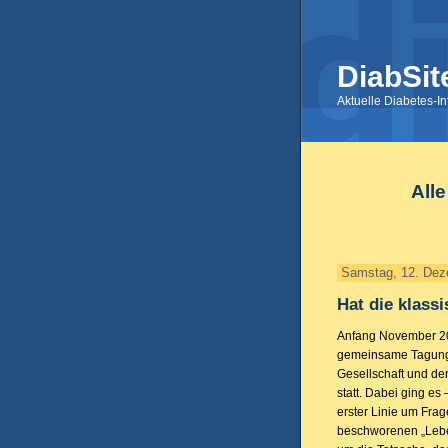
DiabSit
Aktuelle Diabetes-I
All
Samstag, 12. Dez
Hat die klass
Anfang November 200
gemeinsame Tagung
Gesellschaft und de
statt. Dabei ging es 
erster Linie um Fra
beschworenen „Lebe