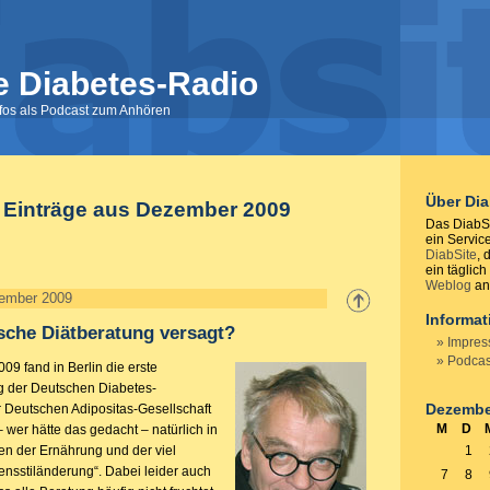
e Diabetes-Radio
nfos als Podcast zum Anhören
Über Di
e Einträge aus Dezember 2009
Das DiabSi
ein Servic
DiabSite
, 
ein täglich
Weblog
anb
ember 2009
Informa
ische Diätberatung versagt?
Impre
Podcas
9 fand in Berlin die erste
 der Deutschen Diabetes-
Dezembe
r Deutschen Adipositas-Gesellschaft
M
D
– wer hätte das gedacht – natürlich in
gen der Ernährung und der viel
1
nsstiländerung“. Dabei leider auch
7
8