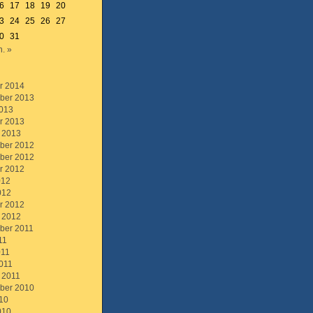
6
17
18
19
20
3
24
25
26
27
0
31
n. »
r 2014
ber 2013
013
r 2013
 2013
ber 2012
ber 2012
r 2012
012
012
r 2012
 2012
ber 2011
11
011
011
 2011
ber 2010
10
010