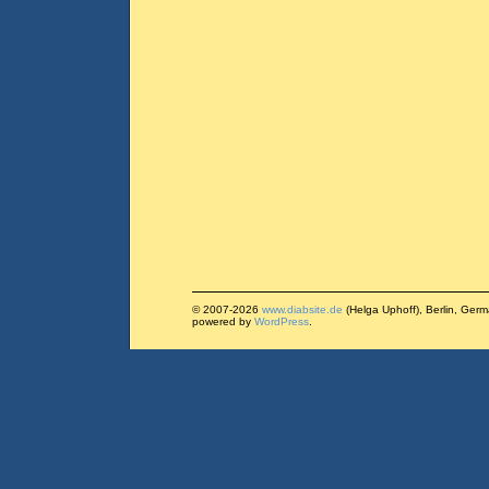
© 2007-2026
www.diabsite.de
(Helga Uphoff), Berlin, Ger
powered by
WordPress
.