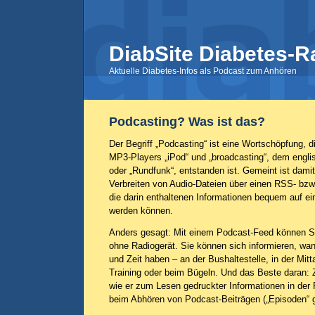
DiabSite Diabetes-R
Aktuelle Diabetes-Infos als Podcast zum Anhören
Podcasting? Was ist das?
Der Begriff „Podcasting“ ist eine Wortschöpfung,
MP3-Players „iPod“ und „broadcasting“, dem engli
oder „Rundfunk“, entstanden ist. Gemeint ist damit
Verbreiten von Audio-Dateien über einen RSS- bz
die darin enthaltenen Informationen bequem auf e
werden können.
Anders gesagt: Mit einem Podcast-Feed können Si
ohne Radiogerät. Sie können sich informieren, wa
und Zeit haben – an der Bushaltestelle, in der Mit
Training oder beim Bügeln. Und das Beste daran: 
wie er zum Lesen gedruckter Informationen in der R
beim Abhören von Podcast-Beiträgen („Episoden“ ge