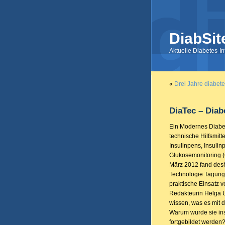
DiabSit
Aktuelle Diabetes-I
«
Drei Jahre diabet
DiaTec – Diab
Ein Modernes Diabe
technische Hilfsmitt
Insulinpens, Insuli
Glukosemonitoring 
März 2012 fand desha
Technologie Tagung s
praktische Einsatz 
Redakteurin Helga Up
wissen, was es mit d
Warum wurde sie ins
fortgebildet werden?