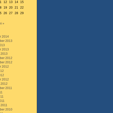
1
12
13
14
15
8
19
20
21
22
5
26
27
28
29
ni »
r 2014
ber 2013
013
r 2013
 2013
ber 2012
ber 2012
r 2012
012
012
r 2012
 2012
ber 2011
11
011
011
 2011
ber 2010