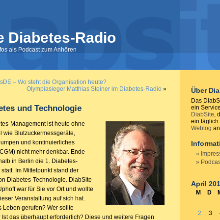
e Diabetes-Radio
nfos als Podcast zum Anhören
esDE – Wo steht die Organisation heute?
Olympiasieger Matthias Steiner im Diabetes-Radio
»
Über Di
Das DiabSi
etes und Technologie
ein Servic
DiabSite
, 
ein täglich
tes-Management ist heute ohne
Weblog
anb
el wie Blutzuckermessgeräte,
npumpen und kontinuierliches
Informa
(CGM) nicht mehr denkbar. Ende
Impre
lb in Berlin die 1. Diabetes-
Podcas
tatt. Im Mittelpunkt stand der
von Diabetes-Technologie. DiabSite-
April 20
hoff war für Sie vor Ort und wollte
M
D
ieser Veranstaltung auf sich hat.
 Leben gerufen? Wer sollte
2
3
 Ist das überhaupt erforderlich? Diese und weitere Fragen