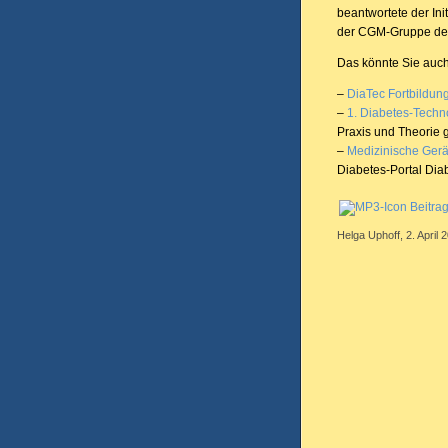
beantwortete der Ini
der CGM-Gruppe der
Das könnte Sie auch
–
DiaTec Fortbildun
–
1. Diabetes-Techno
Praxis und Theorie
–
Medizinische Gerä
Diabetes-Portal Dia
Beitra
Helga Uphoff, 2. April 