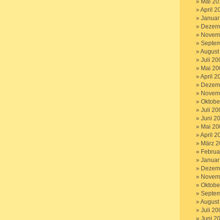
Mai 20
April 2
Januar
Dezem
Novem
Septem
August
Juli 20
Mai 20
April 2
Dezem
Novem
Oktobe
Juli 20
Juni 2
Mai 20
April 2
März 2
Februa
Januar
Dezem
Novem
Oktobe
Septem
August
Juli 20
Juni 2