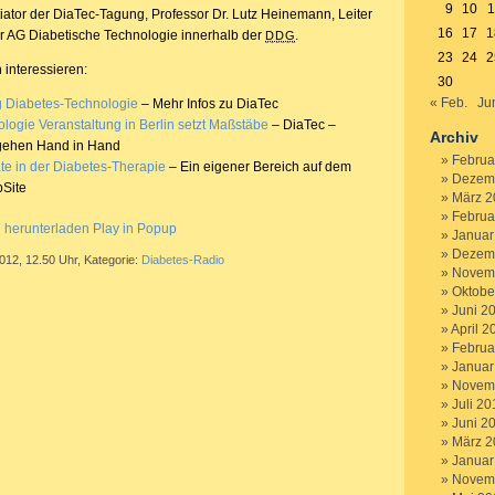
9
10
1
tiator der DiaTec-Tagung, Professor Dr. Lutz Heinemann, Leiter
16
17
1
 AG Diabetische Technologie innerhalb der
.
DDG
23
24
2
 interessieren:
30
« Feb.
Ju
g Diabetes-Technologie
– Mehr Infos zu DiaTec
logie Veranstaltung in Berlin setzt Maßstäbe
– DiaTec –
Archiv
 gehen Hand in Hand
Februa
te in der Diabetes-Therapie
– Ein eigener Bereich auf dem
Dezem
bSite
März 2
Februa
g herunterladen
Play in Popup
Januar
Dezem
2012, 12.50 Uhr, Kategorie:
Diabetes-Radio
Novem
Oktobe
Juni 2
April 2
Februa
Januar
Novem
Juli 20
Juni 2
März 2
Januar
Novem