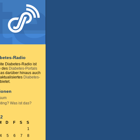
abetes-Radio
te Diabetes-Radio ist
e des
Diabetes-Portals
das darüber hinaus auch
 aktualisiertes
Diabetes-
ietet.
tionen
ssum
ting? Was ist das?
12
M
D
F
S
S
1
4
5
6
7
8