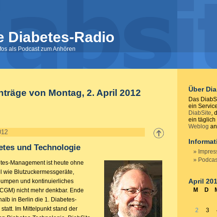
e Diabetes-Radio
nfos als Podcast zum Anhören
Über Di
inträge von Montag, 2. April 2012
Das DiabSi
ein Servic
DiabSite
, 
ein täglich
Weblog
anb
012
Informa
etes und Technologie
Impre
Podcas
tes-Management ist heute ohne
el wie Blutzuckermessgeräte,
April 20
npumpen und kontinuierliches
M
D
(CGM) nicht mehr denkbar. Ende
lb in Berlin die 1. Diabetes-
tatt. Im Mittelpunkt stand der
2
3