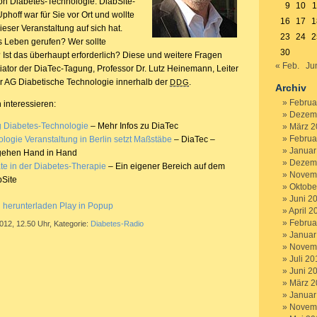
von Diabetes-Technologie. DiabSite-
9
10
1
hoff war für Sie vor Ort und wollte
16
17
1
ieser Veranstaltung auf sich hat.
23
24
2
 Leben gerufen? Wer sollte
30
 Ist das überhaupt erforderlich? Diese und weitere Fragen
« Feb.
Ju
tiator der DiaTec-Tagung, Professor Dr. Lutz Heinemann, Leiter
 AG Diabetische Technologie innerhalb der
.
DDG
Archiv
Februa
 interessieren:
Dezem
g Diabetes-Technologie
– Mehr Infos zu DiaTec
März 2
Februa
logie Veranstaltung in Berlin setzt Maßstäbe
– DiaTec –
Januar
 gehen Hand in Hand
Dezem
te in der Diabetes-Therapie
– Ein eigener Bereich auf dem
Novem
bSite
Oktobe
Juni 2
g herunterladen
Play in Popup
April 2
Februa
2012, 12.50 Uhr, Kategorie:
Diabetes-Radio
Januar
Novem
Juli 20
Juni 2
März 2
Januar
Novem