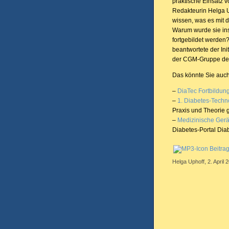
praktische Einsatz 
Redakteurin Helga Up
wissen, was es mit d
Warum wurde sie ins
fortgebildet werden?
beantwortete der Ini
der CGM-Gruppe der
Das könnte Sie auch
–
DiaTec Fortbildun
–
1. Diabetes-Techno
Praxis und Theorie
–
Medizinische Gerä
Diabetes-Portal Dia
Beitra
Helga Uphoff, 2. April 