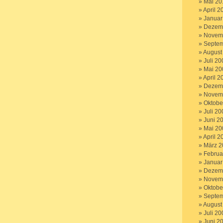
Mai 20
April 2
Januar
Dezem
Novem
Septem
August
Juli 20
Mai 20
April 2
Dezem
Novem
Oktobe
Juli 20
Juni 2
Mai 20
April 2
März 2
Februa
Januar
Dezem
Novem
Oktobe
Septem
August
Juli 20
Juni 2