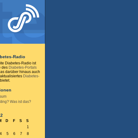
abetes-Radio
te Diabetes-Radio ist
e des
Diabetes-Portals
das darüber hinaus auch
 aktualisiertes
Diabetes-
ietet.
tionen
ssum
ting? Was ist das?
12
M
D
F
S
S
1
4
5
6
7
8