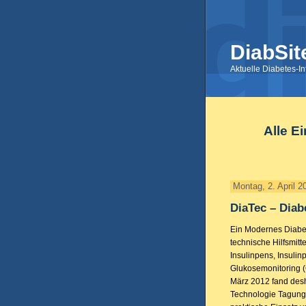
DiabSit
Aktuelle Diabetes-I
Alle E
Montag, 2. April 2
DiaTec – Diab
Ein Modernes Diabe
technische Hilfsmitt
Insulinpens, Insuli
Glukosemonitoring 
März 2012 fand desha
Technologie Tagung s