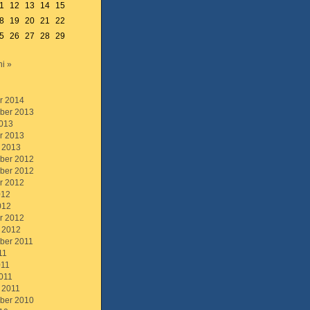
1
12
13
14
15
8
19
20
21
22
5
26
27
28
29
ni »
r 2014
ber 2013
013
r 2013
 2013
ber 2012
ber 2012
r 2012
012
012
r 2012
 2012
ber 2011
11
011
011
 2011
ber 2010