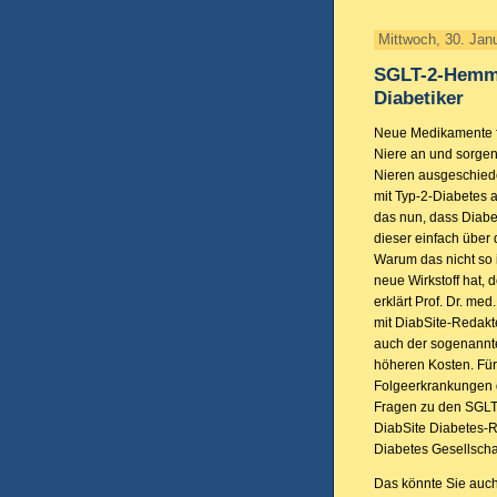
Mittwoch, 30. Jan
SGLT-2-Hemmer
Diabetiker
Neue Medikamente fü
Niere an und sorgen 
Nieren ausgeschied
mit Typ-2-Diabetes 
das nun, dass Diabet
dieser einfach über
Warum das nicht so
neue Wirkstoff hat, 
erklärt Prof. Dr. me
mit DiabSite-Redakt
auch der sogenannte
höheren Kosten. Für 
Folgeerkrankungen d
Fragen zu den SGLT
DiabSite Diabetes-
Diabetes Gesellscha
Das könnte Sie auch