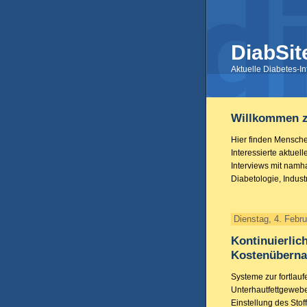
DiabSit
Aktuelle Diabetes-I
Willkommen z
Hier finden Mensche
Interessierte aktue
Interviews mit namh
Diabetologie, Indus
Dienstag, 4. Febr
Kontinuierli
Kostenübern
Systeme zur fortlau
Unterhautfettgeweb
Einstellung des Stof