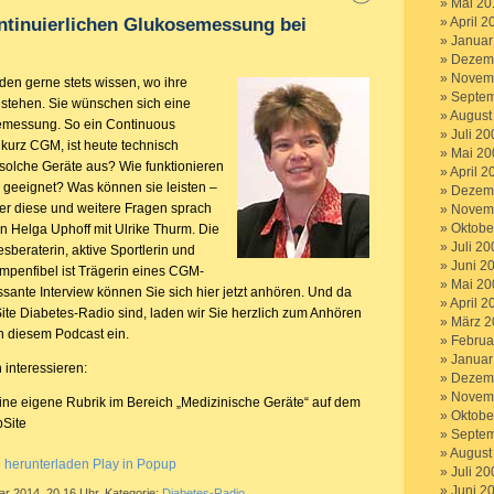
Mai 20
April 2
ntinuierlichen Glukosemessung bei
Januar
Dezem
Novem
den gerne stets wissen, wo ihre
Septem
stehen. Sie wünschen sich eine
August
semessung. So ein Continuous
Juli 20
 kurz CGM, ist heute technisch
Mai 20
solche Geräte aus? Wie funktionieren
April 2
e geeignet? Was können sie leisten –
Dezem
er diese und weitere Fragen sprach
Novem
Oktobe
n Helga Uphoff mit Ulrike Thurm. Die
Juli 20
esberaterin, aktive Sportlerin und
Juni 2
penfibel ist Trägerin eines CGM-
Mai 20
sante Interview können Sie sich hier jetzt anhören. Und da
April 2
ite Diabetes-Radio sind, laden wir Sie herzlich zum Anhören
März 2
in diesem Podcast ein.
Februa
Januar
 interessieren:
Dezem
Novem
ine eigene Rubrik im Bereich „Medizinische Geräte“ auf dem
Oktobe
bSite
Septem
August
g herunterladen
Play in Popup
Juli 20
Juni 2
ar 2014, 20.16 Uhr, Kategorie:
Diabetes-Radio