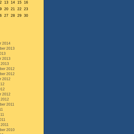
2
13
14
15
16
9
20
21
22
23
6
27
28
29
30
r 2014
ber 2013
013
r 2013
 2013
ber 2012
ber 2012
r 2012
012
012
r 2012
 2012
ber 2011
11
011
011
 2011
ber 2010