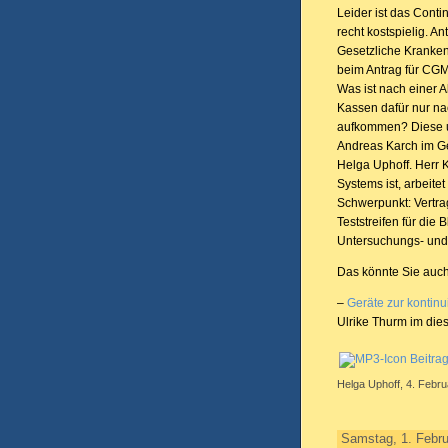
Leider ist das Cont
recht kostspielig. 
Gesetzliche Kranken
beim Antrag für CG
Was ist nach einer
Kassen dafür nur na
aufkommen? Diese u
Andreas Karch im G
Helga Uphoff. Herr 
Systems ist, arbei
Schwerpunkt: Vertrag
Teststreifen für di
Untersuchungs- un
Das könnte Sie auch
–
Geräte zur kontin
Ulrike Thurm im di
Beitra
Helga Uphoff, 4. Febru
Samstag, 1. Febru