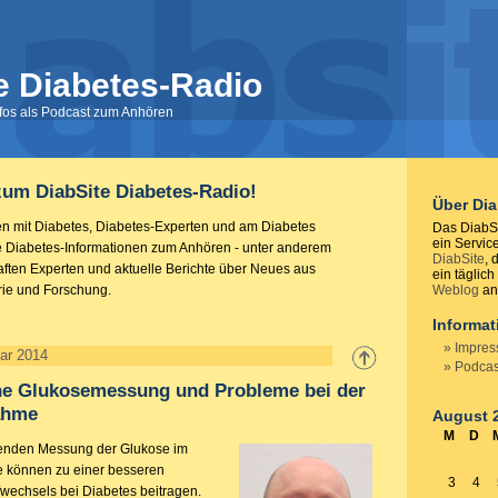
e Diabetes-Radio
nfos als Podcast zum Anhören
um DiabSite Diabetes-Radio!
Über Di
n mit Diabetes, Diabetes-Experten und am Diabetes
Das DiabSi
ein Servic
lle Diabetes-Informationen zum Anhören - unter anderem
DiabSite
, 
aften Experten und aktuelle Berichte über Neues aus
ein täglich
trie und Forschung.
Weblog
anb
Informa
Impre
uar 2014
Podcas
che Glukosemessung und Probleme bei der
ahme
August 
M
D
fenden Messung der Glukose im
e können zu einer besseren
3
4
fwechsels bei Diabetes beitragen.