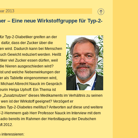
uar 2013
 – Eine neue Wirkstoffgruppe für Typ-2-
r Typ-2-Diabetiker greifen an der
dafür, dass der Zucker über die
en wird. Dadurch kann bei Menschen
auch Gewicht reduziert werden. Heißt
iker viel Zucker essen dürfen, weil
 die Nieren ausgeschieden wird?
 ist und welche Nebenwirkungen der
der als Tablette eingenommen wird,
d. Michael Albrecht Nauck im Gespräch
eurin Helga Uphoff. Ein Thema ist
 „Zusatznutzen“ dieses Medikaments im Verhältnis zu seinen
wen ist der Wirkstoff geeignet? Verzögert er
es Typ-2-Diabetes mellitus? Antworten auf diese und weitere
-2-Hemmern gab Herr Professor Nauck im Interview mit dem
Radio bereits im Rahmen der Herbsttagung der Deutschen
ft 2012.
 interessieren: