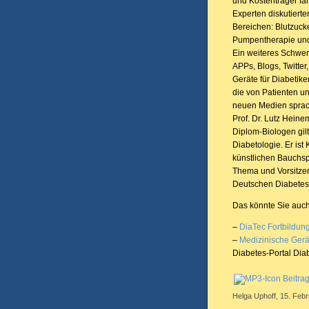
und Kostenträger fan
Experten diskutiert
Bereichen: Blutzuck
Pumpentherapie und
Ein weiteres Schwe
APPs, Blogs, Twitte
Geräte für Diabetik
die von Patienten 
neuen Medien sprach
Prof. Dr. Lutz Hein
Diplom-Biologen gilt
Diabetologie. Er ist
künstlichen Bauchspe
Thema und Vorsitzen
Deutschen Diabetes 
Das könnte Sie auch
–
DiaTec Fortbildun
–
Medizinische Gerä
Diabetes-Portal Dia
Beitra
Helga Uphoff, 15. Febr