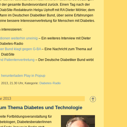
r der gesamte Bundesvorstand zurück. Einen Tag nach der
iabSite-Redakteurin Helga Uphoff mit RA Dieter Möhler, dem
Mann im Deutschen Diabetiker Bund, über seine Erfahrungen
 eine bessere Interessenvertretung für Menschen mit Diabetes.
 interessieren:
tionen weiterhin uneinig
– Ein weiteres Interview mit Dieter
 Diabetes-Radio
ker Bund klagt gegen G-BA
– Eine Nachricht zum Thema auf
 DiabSite
nd Patientenvertretung
– Der Deutsche Diabetiker Bund wirbt
g herunterladen
Play in Popup
 2013, 21.30 Uhr, Kategorie:
Diabetes-Radio
ar 2013
zum Thema Diabetes und Technologie
ite Fortbildungsveranstaltung für
abetologen, Diabetesberater/innen