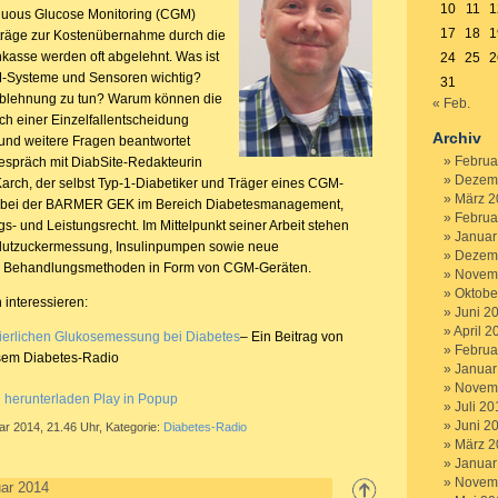
10
11
1
inuous Glucose Monitoring (CGM)
17
18
1
Anträge zur Kostenübernahme durch die
kasse werden oft abgelehnt. Was ist
24
25
2
M-Systeme und Sensoren wichtig?
31
 Ablehnung zu tun? Warum können die
« Feb.
ch einer Einzelfallentscheidung
Archiv
nd weitere Fragen beantwortet
Februa
espräch mit DiabSite-Redakteurin
Dezem
Karch, der selbst Typ-1-Diabetiker und Träger eines CGM-
März 2
tet bei der BARMER GEK im Bereich Diabetesmanagement,
Februa
s- und Leistungsrecht. Im Mittelpunkt seiner Arbeit stehen
Januar
e Blutzuckermessung, Insulinpumpen sowie neue
Dezem
d Behandlungsmethoden in Form von CGM-Geräten.
Novem
Oktobe
 interessieren:
Juni 2
April 2
uierlichen Glukosemessung bei Diabetes
– Ein Beitrag von
Februa
esem Diabetes-Radio
Januar
Novem
g herunterladen
Play in Popup
Juli 20
Juni 2
ar 2014, 21.46 Uhr, Kategorie:
Diabetes-Radio
März 2
Januar
Novem
ar 2014