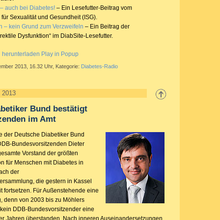
– auch bei Diabetes!
– Ein Lesefutter-Beitrag vom
für Sexualität und Gesundheit (ISG).
n – kein Grund zum Verzweifeln
– Ein Beitrag der
rektile Dysfunktion“ im DiabSite-Lesefutter.
g herunterladen
Play in Popup
ember 2013, 16.32 Uhr, Kategorie:
Diabetes-Radio
z 2013
betiker Bund bestätigt
zenden im Amt
te der Deutsche Diabetiker Bund
DDB-Bundesvorsitzenden Dieter
gesamte Vorstand der größten
on für Menschen mit Diabetes in
ach der
ersammlung, die gestern in Kassel
eit fortsetzen. Für Außenstehende eine
, denn von 2003 bis zu Möhlers
t kein DDB-Bundesvorsitzender eine
vier Jahren überstanden. Nach inneren Auseinandersetzungen