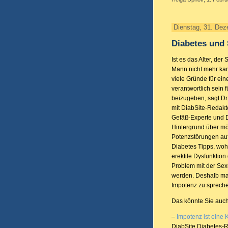
Dienstag, 31. De
Diabetes und 
Ist es das Alter, der
Mann nicht mehr kan
viele Gründe für ein
verantwortlich sein 
beizugeben, sagt Dr
mit DiabSite-Redakte
Gefäß-Experte und 
Hintergrund über m
Potenzstörungen auf
Diabetes Tipps, woh
erektile Dysfunktion
Problem mit der Sexu
werden. Deshalb mac
Impotenz zu sprech
Das könnte Sie auch
–
Impotenz ist eine 
DiabSite Diabetes-R