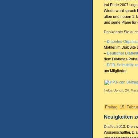
trat Ende 2007 soga
Wiederwahl sprach D
alten und neuen 1. 
und seine Pläne für
Das könnte Sie auch
–
Diabetes-Organisa
Möhler im DiabSite
–
Deutscher Diabeti
dem Diabetes-Portal
–
DDB: Selbsthilfe u
um Mitglieder
Beitra
Helga Uphoff, 24. März
Freitag, 15. Febru
Neuigkeiten 
DiaTec 2013: Die zwe
Wissenschaftler, Di