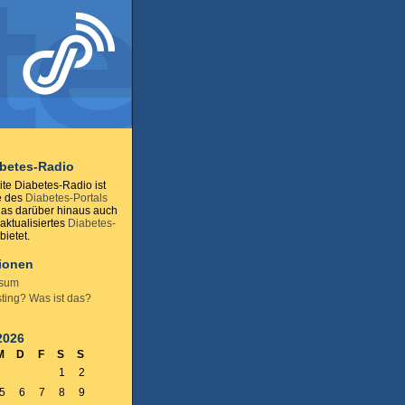
abetes-Radio
te Diabetes-Radio ist
e des
Diabetes-Portals
das darüber hinaus auch
 aktualisiertes
Diabetes-
ietet.
tionen
ssum
ting? Was ist das?
2026
M
D
F
S
S
1
2
5
6
7
8
9