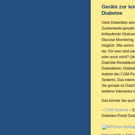
Geräte zur ko
Diabetes
Viele Diabetiker wür
Zuckerwerte gerade 
fortlaufende Gluko
Glucose Monitoring,
möglich. Wie sehen 
sie. Für wen sind si
oder auch nicht? Üb
DiabSite-Redakteuri
Diabetikerin, Diabet
Autorin der CGM-Pum
Systems. Das interes
Sie gerade im DiabS
weiterer Interviews 
Das könnte Sie auch
–
CGM-Systeme
– E
Diabetes-Portal Dia
Beitra
Helga Uphoff, 1. Febru