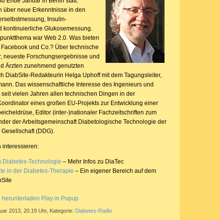
d Ende Januar in Berlin statt.
en über neue Erkenntnisse in den
erselbstmessung, Insulin-
 kontinuierliche Glukosemessung.
rpunktthema war Web 2.0. Was bieten
r, Facebook und Co.? Über technische
er, neueste Forschungsergebnisse und
und Ärzten zunehmend genutzten
 DiabSite-Redakteurin Helga Uphoff mit dem Tagungsleiter,
emann. Das wissenschaftliche Interesse des Ingenieurs und
 seit vielen Jahren allen technischen Dingen in der
 Koordinator eines großen EU-Projekts zur Entwicklung einer
icheldrüse, Editor (inter-)nationaler Fachzeitschriften zum
der der Arbeitsgemeinschaft Diabetologische Technologie der
Gesellschaft (DDG).
 interessieren:
g Diabetes-Technologie
– Mehr Infos zu DiaTec
te in der Diabetes-Therapie
– Ein eigener Bereich auf dem
bSite
g herunterladen
Play in Popup
uar 2013, 20.19 Uhr, Kategorie:
Diabetes-Radio