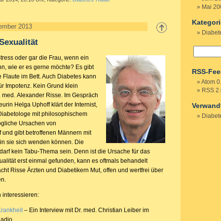
Mai 20
Kategor
zember 2013
Diabet
Sexualität
 Stress oder gar die Frau, wenn ein
n, wie er es gerne möchte? Es gibt
RSS-Fee
e Flaute im Bett. Auch Diabetes kann
Atom 0
für Impotenz. Kein Grund klein
RSS 2.
. med. Alexander Risse. Im Gespräch
urin Helga Uphoff klärt der Internist,
Verwand
Diabetologe mit philosophischem
Diabet
ögliche Ursachen von
 und gibt betroffenen Männern mit
in sie sich wenden können. Die
 darf kein Tabu-Thema sein. Denn ist die Ursache für das
alität erst einmal gefunden, kann es oftmals behandelt
ht Risse Ärzten und Diabetikern Mut, offen und wertfrei über
en.
 interessieren:
Krankheit
– Ein Interview mit Dr. med. Christian Leiber im
adio.