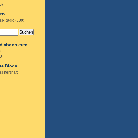
07
ien
es-Radio
(109)
d abonnieren
.3
0
te Blogs
es herzhaft