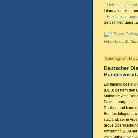
–
Liebe hält gesund 
Informationszentrum 
–
Erektionsstörunge
Selbsthilfegruppe „E
Beitra
Helga Uphoff, 31. Dez
Sonntag, 24. Mär
Deutscher Dia
Bundesvorsit
Einstimmig bestätig
(DDB) gestern den 
Möhler im Amt. Der 
Patientenorganisati
Deutschland kann n
Bundesdelegiertenv
stattfand, seine Arb
große Überraschung
Amtsantritt 2009 ha
volle Amtszeit von 