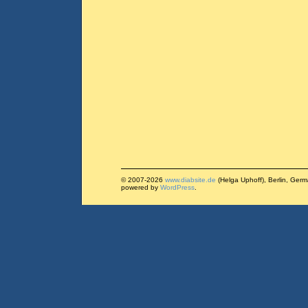
© 2007-2026
www.diabsite.de
(Helga Uphoff), Berlin, Ger
powered by
WordPress
.