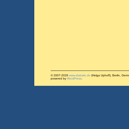
© 2007-2026
www.diabsite.de
(Helga Uphoff), Berlin, Ger
powered by
WordPress
.