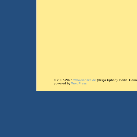
© 2007-2026
www.diabsite.de
(Helga Uphoff), Berlin, Ger
powered by
WordPress
.