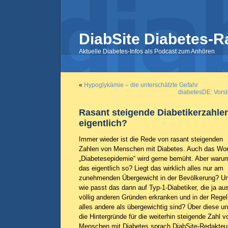
DiabSite Diabetes-R
Aktuelle Diabetes-Infos als Podcast zum Anhören
«
Hypoglykämie – die unterschätzte Gefahr
diabetesDE: Vorst
Rasant steigende Diabetikerzahl
eigentlich?
Immer wieder ist die Rede von rasant steigenden
Zahlen von Menschen mit Diabetes. Auch das Wor
„Diabetesepidemie“ wird gerne bemüht. Aber warum
das eigentlich so? Liegt das wirklich alles nur am
zunehmenden Übergewicht in der Bevölkerung? U
wie passt das dann auf Typ-1-Diabetiker, die ja au
völlig anderen Gründen erkranken und in der Regel
alles andere als übergewichtig sind? Über diese u
die Hintergründe für die weiterhin steigende Zahl v
Menschen mit Diabetes sprach DiabSite-Redakteu