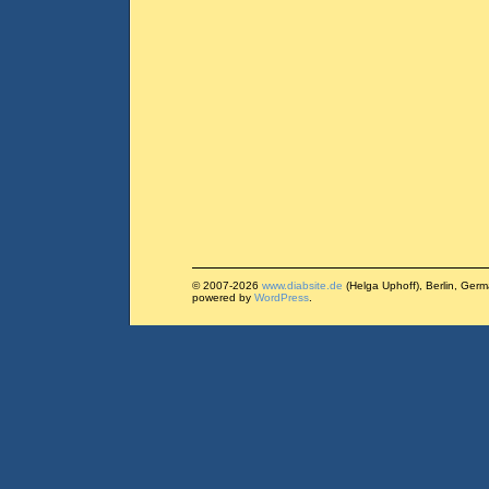
© 2007-2026
www.diabsite.de
(Helga Uphoff), Berlin, Ger
powered by
WordPress
.