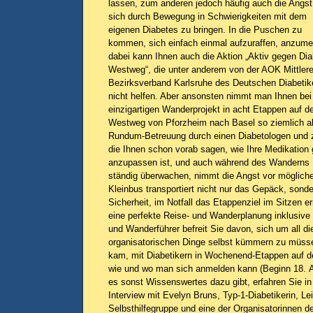
lassen, zum anderen jedoch häufig auch die Angst
sich durch Bewegung in Schwierigkeiten mit dem
eigenen Diabetes zu bringen. In die Puschen zu
kommen, sich einfach einmal aufzuraffen, anzum
dabei kann Ihnen auch die Aktion „Aktiv gegen Dia
Westweg“, die unter anderem von der AOK Mittler
Bezirksverband Karlsruhe des Deutschen Diabetike
nicht helfen. Aber ansonsten nimmt man Ihnen bei
einzigartigen Wanderprojekt in acht Etappen auf 
Westweg von Pforzheim nach Basel so ziemlich al
Rundum-Betreuung durch einen Diabetologen und z
die Ihnen schon vorab sagen, wie Ihre Medikation
anzupassen ist, und auch während des Wanderns I
ständig überwachen, nimmt die Angst vor möglich
Kleinbus transportiert nicht nur das Gepäck, sonde
Sicherheit, im Notfall das Etappenziel im Sitzen 
eine perfekte Reise- und Wanderplanung inklusive
und Wanderführer befreit Sie davon, sich um all di
organisatorischen Dinge selbst kümmern zu müsse
kam, mit Diabetikern in Wochenend-Etappen auf
wie und wo man sich anmelden kann (Beginn 18. A
es sonst Wissenswertes dazu gibt, erfahren Sie i
Interview mit Evelyn Bruns, Typ-1-Diabetikerin, Lei
Selbsthilfegruppe und eine der Organisatorinnen de