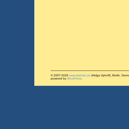
© 2007-2026
www.diabsite.de
(Helga Uphoff), Berlin, Ger
powered by
WordPress
.