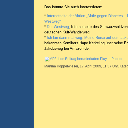
Das könnte Sie auch interessieren:
*
Internetseite der Aktion „Aktiv gegen Diabetes –
Westweg“
*
Der Westweg
, Internetseite des Schwarzwaldver
deutschen Kult-Wanderweg.
*
Ich bin dann mal weg: Meine Reise auf dem Ja
bekannten Komikers Hape Kerkeling über seine E
Jakobsweg bei Amazon.de.
Beitrag herunterladen
Play in Popup
Martina Koppelwieser, 17. April 2009, 11.37 Uhr, Kate