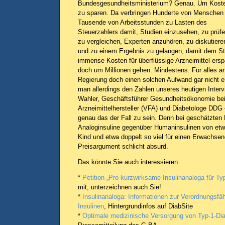
Bundesgesundheitsministerium? Genau. Um Kost
zu sparen. Da verbringen Hunderte von Menschen
Tausende von Arbeitsstunden zu Lasten des
Steuerzahlers damit, Studien einzusehen, zu prüfe
zu vergleichen, Experten anzuhören, zu diskutiere
und zu einem Ergebnis zu gelangen, damit dem St
immense Kosten für überflüssige Arzneimittel ersp
doch um Millionen gehen. Mindestens. Für alles a
Regierung doch einen solchen Aufwand gar nicht er
man allerdings den Zahlen unseres heutigen Interv
Wahler, Geschäftsführer Gesundheitsökonomie be
Arzneimittelhersteller (VFA) und Diabetologe DDG
genau das der Fall zu sein. Denn bei geschätzten
Analoginsuline gegenüber Humaninsulinen von etwa
Kind und etwa doppelt so viel für einen Erwachsen
Preisargument schlicht absurd.
Das könnte Sie auch interessieren:
*
Petition „Pro kurzwirksame Insulinanaloga für Typ
mit, unterzeichnen auch Sie!
*
Insulinanaloga: Informationen zur Verordnungsfä
Insulinen
, Hintergrundinfos auf DiabSite
*
Optimale medizinische Versorgung von Typ-1-Dia