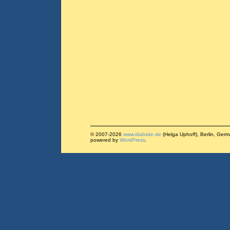
© 2007-2026
www.diabsite.de
(Helga Uphoff), Berlin, Ger
powered by
WordPress
.