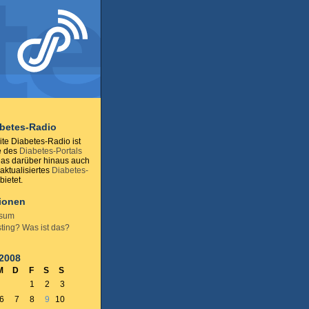
abetes-Radio
te Diabetes-Radio ist
e des
Diabetes-Portals
das darüber hinaus auch
 aktualisiertes
Diabetes-
ietet.
tionen
ssum
ting? Was ist das?
 2008
M
D
F
S
S
1
2
3
6
7
8
9
10