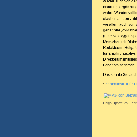
wieder auch von de
Nahrungsergänzungsm
wahre Wunder vollbr
glaubt man den zah
vor allem auch von v
genannter „oxidative
(reactive oxygen spe
Menschen mit Diabete
Redakteurin Helga Up
für Ernährungsphysi
Direktoriumsmitglied
Lebensmittelforschu
Das könnte Sie auch
*
Zentralinstitut fü
Beitra
Helga Uphoff, 25. Febr