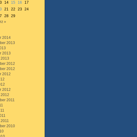
3
14
15
16
17
0
21
22
23
24
7
28
29
rz »
r 2014
ber 2013
013
r 2013
 2013
ber 2012
ber 2012
r 2012
012
012
r 2012
 2012
ber 2011
11
011
011
 2011
ber 2010
10
010