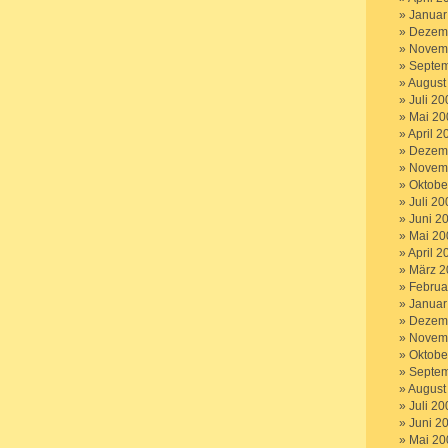
Januar
Dezem
Novem
Septem
August
Juli 20
Mai 20
April 2
Dezem
Novem
Oktobe
Juli 20
Juni 2
Mai 20
April 2
März 2
Februa
Januar
Dezem
Novem
Oktobe
Septem
August
Juli 20
Juni 2
Mai 20