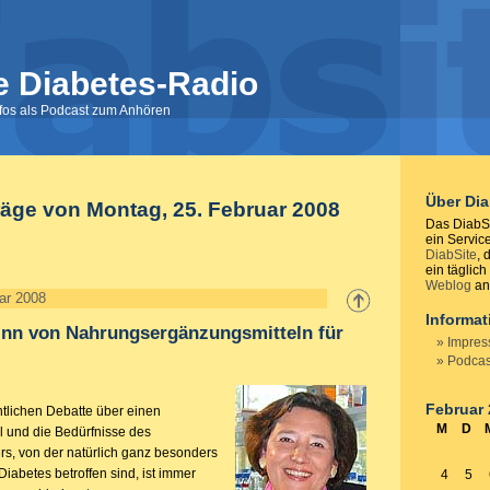
e Diabetes-Radio
nfos als Podcast zum Anhören
Über Di
träge von Montag, 25. Februar 2008
Das DiabSi
ein Servic
DiabSite
, 
ein täglich
Weblog
anb
ar 2008
Informa
inn von Nahrungsergänzungsmitteln für
Impre
Podcas
Februar
tlichen Debatte über einen
M
D
 und die Bedürfnisse des
s, von der natürlich ganz besonders
iabetes betroffen sind, ist immer
4
5