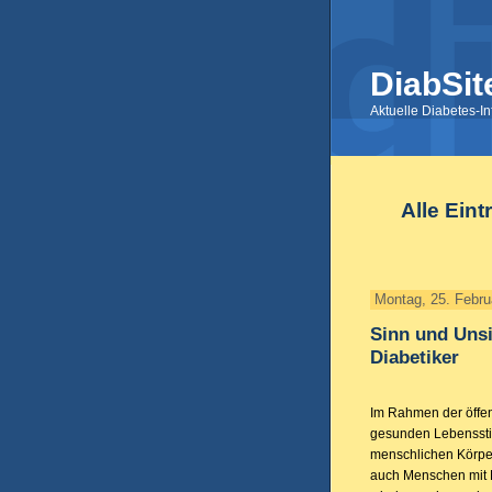
DiabSit
Aktuelle Diabetes-I
Alle Ein
Montag, 25. Febru
Sinn und Uns
Diabetiker
Im Rahmen der öffen
gesunden Lebensstil
menschlichen Körper
auch Menschen mit D