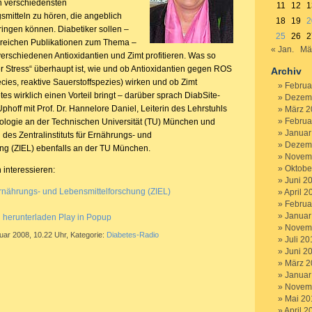
n verschiedensten
11
12
1
itteln zu hören, die angeblich
18
19
2
ingen können. Diabetiker sollen –
25
26
2
lreichen Publikationen zum Thema –
« Jan.
Mä
erschiedenen Antioxidantien und Zimt profitieren. Was so
r Stress“ überhaupt ist, wie und ob Antioxidantien gegen ROS
Archiv
cies, reaktive Sauerstoffspezies) wirken und ob Zimt
Februa
s wirklich einen Vorteil bringt – darüber sprach DiabSite-
Dezem
hoff mit Prof. Dr. Hannelore Daniel, Leiterin des Lehrstuhls
März 2
Februa
ologie an der Technischen Universität (TU) München und
Januar
 des Zentralinstituts für Ernährungs- und
Dezem
ng (ZIEL) ebenfalls an der TU München.
Novem
Oktobe
 interessieren:
Juni 2
r Ernährungs- und Lebensmittelforschung (ZIEL)
April 2
Februa
Januar
g herunterladen
Play in Popup
Novem
uar 2008, 10.22 Uhr, Kategorie:
Diabetes-Radio
Juli 20
Juni 2
März 2
Januar
Novem
Mai 20
April 2