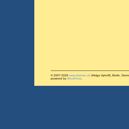
© 2007-2026
www.diabsite.de
(Helga Uphoff), Berlin, Ger
powered by
WordPress
.