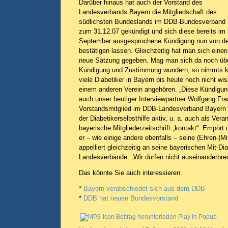
Darüber hinaus hat auch der Vorstand des
Landesverbands Bayern die Mitgliedschaft des
südlichsten Bundeslands im DDB-Bundesverband
zum 31.12.07 gekündigt und sich diese bereits im
September ausgesprochene Kündigung nun von den
bestätigen lassen. Gleichzeitig hat man sich ein
neue Satzung gegeben. Mag man sich da noch übe
Kündigung und Zustimmung wundern, so nimmts 
viele Diabetiker in Bayern bis heute noch nicht wi
einem anderen Verein angehören. „Diese Kündigung
auch unser heutiger Interviewpartner Wolfgang Fr
Vorstandsmitglied im DDB-Landesverband Bayern u
der Diabetikerselbsthilfe aktiv, u. a. auch als Veran
bayerische Mitgliederzeitschrift „kontakt“. Empört 
er – wie einige andere ebenfalls – seine (Ehren-)Mi
appelliert gleichzeitig an seine bayerischen Mit-Di
Landesverbände: „Wir dürfen nicht auseinanderbre
Das könnte Sie auch interessieren:
*
Bayern verabschiedet sich aus dem DDB
*
DDB hat neuen Bundesvorstand
Beitrag herunterladen
Play in Popup