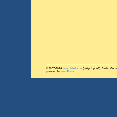
© 2007-2026
www.diabsite.de
(Helga Uphoff), Berlin, Ger
powered by
WordPress
.