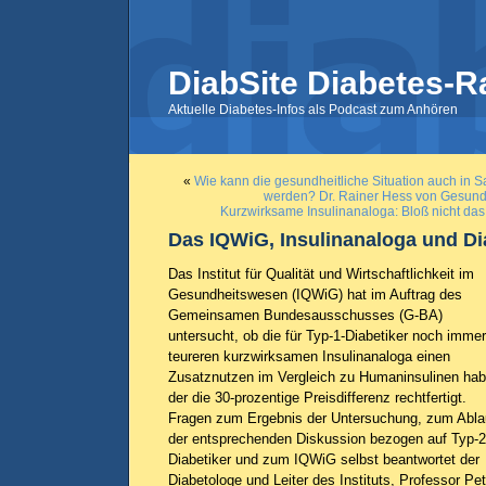
DiabSite Diabetes-R
Aktuelle Diabetes-Infos als Podcast zum Anhören
«
Wie kann die gesundheitliche Situation auch in 
werden? Dr. Rainer Hess von Gesundh
Kurzwirksame Insulinanaloga: Bloß nicht das
Das IQWiG, Insulinanaloga und Di
Das Institut für Qualität und Wirtschaftlichkeit im
Gesundheitswesen (IQWiG) hat im Auftrag des
Gemeinsamen Bundesausschusses (G-BA)
untersucht, ob die für Typ-1-Diabetiker noch immer
teureren kurzwirksamen Insulinanaloga einen
Zusatznutzen im Vergleich zu Humaninsulinen hab
der die 30-prozentige Preisdifferenz rechtfertigt.
Fragen zum Ergebnis der Untersuchung, zum Abla
der entsprechenden Diskussion bezogen auf Typ-2
Diabetiker und zum IQWiG selbst beantwortet der
Diabetologe und Leiter des Instituts, Professor Pet