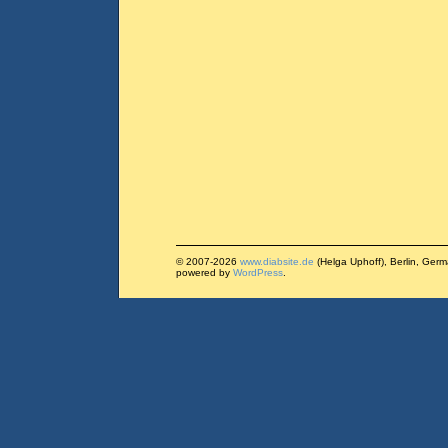
© 2007-2026
www.diabsite.de
(Helga Uphoff), Berlin, Ger
powered by
WordPress
.