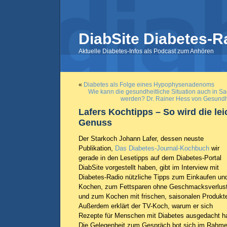
DiabSite Diabetes-R
Aktuelle Diabetes-Infos als Podcast zum Anhören
«
Diabetes als Folge eines Hypophysenadenoms
Wie kann die gesundheitliche Situation auch in S
werden? Dr. Rainer Hess von Gesundh
Lafers Kochtipps – So wird die le
Genuss
Der Starkoch Johann Lafer, dessen neuste
Publikation,
Das Diabetes-Journal-Kochbuch
wir
gerade in den Lesetipps auf dem Diabetes-Portal
DiabSite vorgestellt haben, gibt im Interview mit
Diabetes-Radio nützliche Tipps zum Einkaufen un
Kochen, zum Fettsparen ohne Geschmacksverlus
und zum Kochen mit frischen, saisonalen Produkt
Außerdem erklärt der TV-Koch, warum er sich
Rezepte für Menschen mit Diabetes ausgedacht ha
Die Gelegenheit zum Gespräch bot sich im Rahm