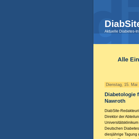
DiabSit
Aktuelle Diabetes-I
Alle Ei
Dienstag, 15. Mai
Diabetologie f
Nawroth
DiabSite-Redakteuri
Direktor der Abteil
Universitätskliniku
Deutschen Diabetes-
diesjährige Tagung u