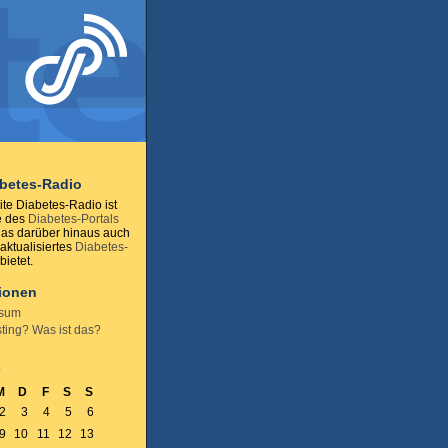
abetes-Radio
te Diabetes-Radio ist
e des
Diabetes-Portals
das darüber hinaus auch
 aktualisiertes
Diabetes-
ietet.
tionen
ssum
ting? Was ist das?
7
M
D
F
S
S
2
3
4
5
6
9
10
11
12
13