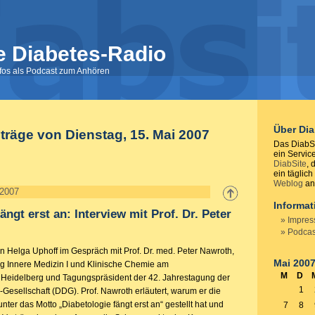
e Diabetes-Radio
nfos als Podcast zum Anhören
Über Di
nträge von Dienstag, 15. Mai 2007
Das DiabSi
ein Servic
DiabSite
, 
ein täglich
Weblog
anb
 2007
Informa
ängt erst an: Interview mit Prof. Dr. Peter
Impre
Podcas
n Helga Uphoff im Gespräch mit Prof. Dr. med. Peter Nawroth,
Mai 200
ung Innere Medizin I und Klinische Chemie am
M
D
m Heidelberg und Tagungspräsident der 42. Jahrestagung der
1
Gesellschaft (DDG). Prof. Nawroth erläutert, warum er die
nter das Motto „Diabetologie fängt erst an“ gestellt hat und
7
8