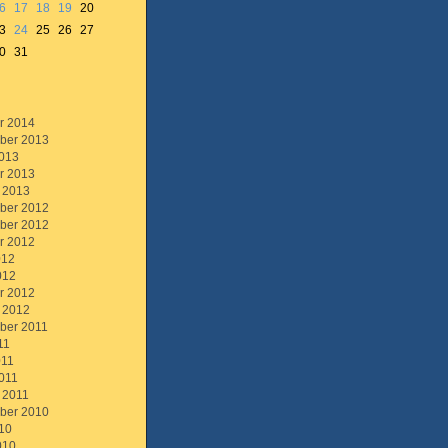
6
17
18
19
20
3
24
25
26
27
0
31
r 2014
ber 2013
013
r 2013
 2013
ber 2012
ber 2012
r 2012
012
012
r 2012
 2012
ber 2011
11
011
011
 2011
ber 2010
10
010