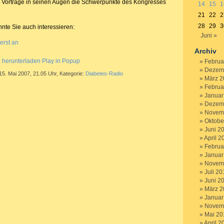
Vorträge in seinen Augen die Schwerpunkte des Kongresses
14
15
1
21
22
2
28
29
3
nnte Sie auch interessieren:
Juni »
erst an
Archiv
g herunterladen
Play in Popup
Februa
Dezem
15. Mai 2007, 21.05 Uhr, Kategorie:
Diabetes-Radio
März 2
Februa
Januar
Dezem
Novem
Oktobe
Juni 2
April 2
Februa
Januar
Novem
Juli 20
Juni 2
März 2
Januar
Novem
Mai 20
April 2