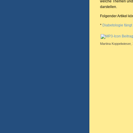
welche Themen und 
darstellen.
Folgender Artikel kö
*
Diabetologie fängt 
Beitra
Martina Koppelwieser, 