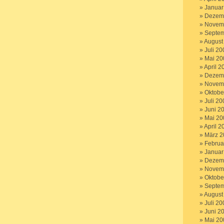
Januar
Dezem
Novem
Septem
August
Juli 20
Mai 20
April 2
Dezem
Novem
Oktobe
Juli 20
Juni 2
Mai 20
April 2
März 2
Februa
Januar
Dezem
Novem
Oktobe
Septem
August
Juli 20
Juni 2
Mai 20